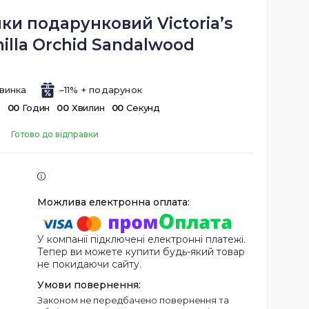
ки подарунковий Victoria’s
nilla Orchid Sandalwood
винка
–11%
в
0
0
Годин
0
0
Хвилин
0
0
Секунд
Готово до відправки
У компанії підключені електронні платежі.
Тепер ви можете купити будь-який товар
не покидаючи сайту.
Законом не передбачено повернення та