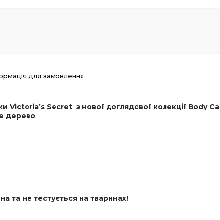
ормація для замовлення
Victoria’s Secret з нової доглядової колекції Body Car
ве дерево
нна та не тестується на тваринах!