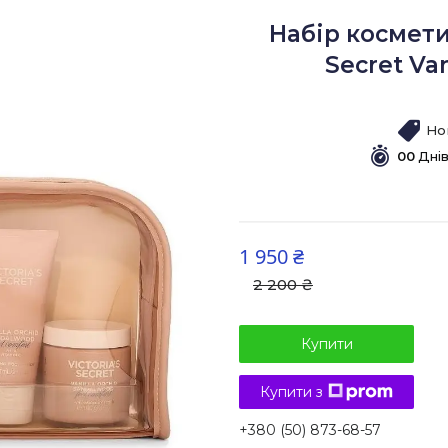
Набір космети
Secret Va
Но
0
0
Дні
1 950 ₴
2 200 ₴
Купити
Купити з
+380 (50) 873-68-57