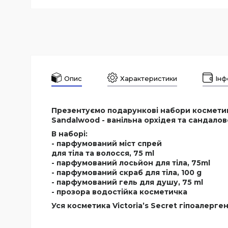
Опис
Характеристики
Інф
Презентуємо подарункові набори косметики 
Sandalwood - ванільна орхідея та сандало
В наборі:
- парфумований міст спрей
для тіла та волосся, 75 ml
- парфумований лосьйон для тіла, 75ml
- парфумований скраб для тіла, 100 g
- парфумований гель для душу, 75 ml
- прозора водостійка косметичка
Уся косметика Victoria’s Secret гіпоалерге