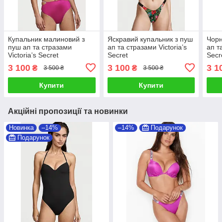
Купальник малиновий з
Яскравий купальник з пуш
Чорн
пуш ап та стразами
ап та стразами Victoria’s
ап т
Victoria’s Secret
Secret
Secr
3 100
3 100
3 1
₴
₴
3 500 ₴
3 500 ₴
Купити
Купити
Акційні пропозиції та новинки
Новинка
–14%
–14%
Подарунок
Подарунок