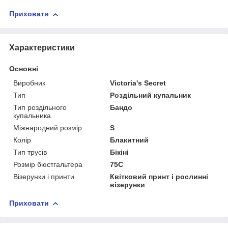
Приховати
Характеристики
Основні
Виробник
Victoria's Secret
Тип
Роздільний купальник
Тип роздільного
Бандо
купальника
Міжнародний розмір
S
Колір
Блакитний
Тип трусів
Бікіні
Розмір бюстгальтера
75C
Візерунки і принти
Квітковий принт і рослинні
візерунки
Приховати