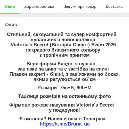
Опис
Характеристики
Відгуки про товар
Доставка
Опис
Стильний, сексуальний та супер комфортний
купальник з нової колекції
Victoria's Secret (Вікторія Сікрет) Swim 2026
яскравого блакитного кольору
з тропічним принтом
Верх форми бандо, з пуш ап,
завʼязки за шию та є застібка на спині
Плавки закриті - бікіні, з завʼязками по боках,
якими регулюється обʼєм
Розміри: 75c+S, 80b+M
Таблиця розмірів на останньому фото
Фірмове рожеве пакування Victoria's Secret
у подарунок!
Є питання? Напиши нам в Телеграм:
https://t.me/Bruna_ua