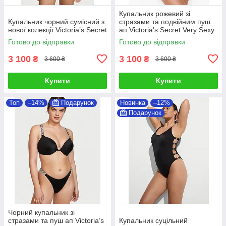
Купальник рожевий зі
Купальник чорний сумісний з
стразами та подвійним пуш
нової колекції Victoria’s Secret
ап Victoria’s Secret Very Sexy
Logo Shine Strap
Готово до відправки
Готово до відправки
3 100
3 100
₴
₴
3 600 ₴
3 600 ₴
Купити
Купити
Топ
–14%
Подарунок
Новинка
–12%
Подарунок
Чорний купальник зі
стразами та пуш ап Victoria’s
Купальник суцільний