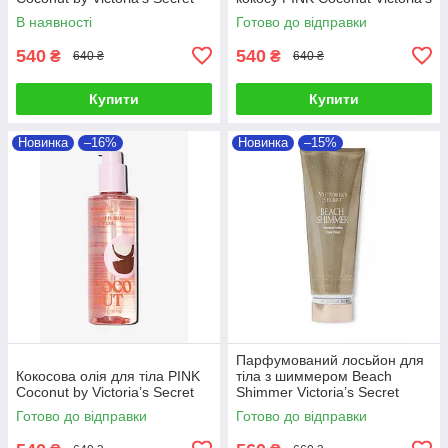
Secret
В наявності
Готово до відправки
540
540
₴
₴
640 ₴
640 ₴
Купити
Купити
Новинка
–16%
Новинка
–15%
Парфумований лосьйон для
Кокосова олія для тіла PINK
тіла з шиммером Beach
Coconut by Victoria’s Secret
Shimmer Victoria’s Secret
Готово до відправки
Готово до відправки