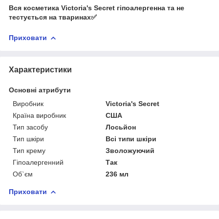
Вся косметика Victoria's Secret гіпоалергенна та не
тестується на тваринах✅
Приховати
Характеристики
Основні атрибути
Виробник
Victoria's Secret
Країна виробник
США
Тип засобу
Лосьйон
Тип шкіри
Всі типи шкіри
Тип крему
Зволожуючий
Гіпоалергенний
Так
Об`єм
236 мл
Приховати