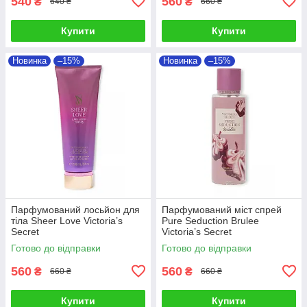
540
560
₴
₴
640 ₴
660 ₴
Купити
Купити
Новинка
–15%
Новинка
–15%
Парфумований лосьйон для
Парфумований міст спрей
тіла Sheer Love Victoria’s
Pure Seduction Brulee
Secret
Victoria’s Secret
Готово до відправки
Готово до відправки
560
560
₴
₴
660 ₴
660 ₴
Купити
Купити