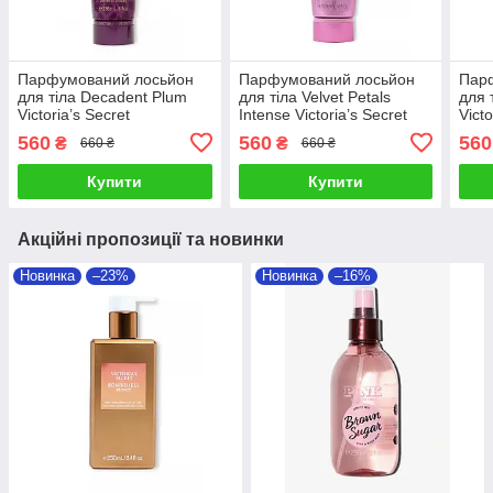
Парфумований лосьйон
Парфумований лосьйон
Пар
для тіла Decadent Plum
для тіла Velvet Petals
для 
Victoria’s Secret
Intense Victoria’s Secret
Victo
560
560
560
₴
₴
660 ₴
660 ₴
Купити
Купити
Акційні пропозиції та новинки
Новинка
–23%
Новинка
–16%