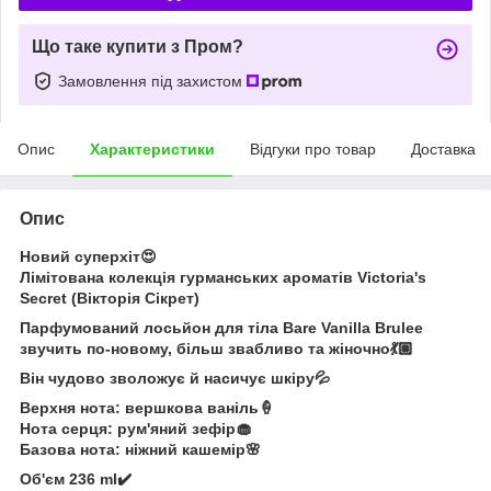
Що таке купити з Пром?
Замовлення під захистом
Опис
Характеристики
Відгуки про товар
Доставка
Опис
Новий суперхіт😍
Лімітована колекція гурманських ароматів Victoria's
Secret (Вікторія Сікрет)
Парфумований лосьйон для тіла Bare Vanilla Brulee
звучить по-новому, більш звабливо та жіночно💃🏽
Він чудово зволожує й насичує шкіру💦
Верхня нота: вершкова ваніль🍦
Нота серця: рум'яний зефір🧁
Базова нота: ніжний кашемір🌸
Об'єм 236 ml✔️