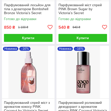
Парфумований лосьйон для
Парфумований міст спрей
тіла з дозатором Bombshell
PINK Brown Sugar by
Bronze Victoria's Secret
Victoria's Secret
Готово до відправки
Готово до відправки
850
540
₴
₴
1 100 ₴
640 ₴
Купити
Купити
Новинка
–16%
Новинка
–16%
Парфумований спрей міст з
Парфумований роликовий
ароматом кокосу PINK
дезодорант з ароматом
Coconut by Victoria’s Secret
кокосу PINK Coconut Victoria’s