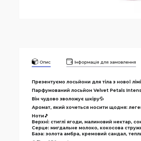
Опис
Інформація для замовлення
Презентуємо лосьйони для тіла з нової ліміт
Парфумований лосьйон Velvet Petals Intens
Він чудово зволожує шкіру💦
Аромат, який хочеться носити щодня: леге
Ноти🎵
Верхні: стиглі ягоди, малиновий нектар, 
Серце: мигдальне молоко, кокосова струж
База: золота амбра, кремовий сандал, тепл