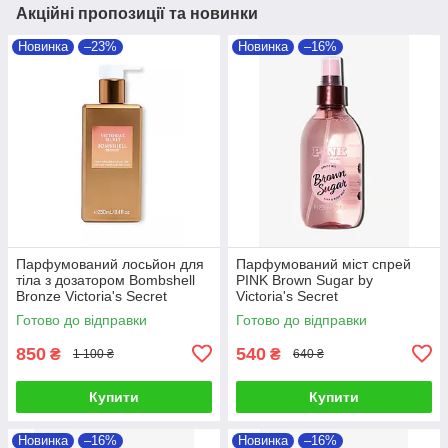
Акційні пропозиції та новинки
Новинка
–23%
Новинка
–16%
Парфумований лосьйон для
Парфумований міст спрей
тіла з дозатором Bombshell
PINK Brown Sugar by
Bronze Victoria's Secret
Victoria's Secret
Готово до відправки
Готово до відправки
850
540
₴
₴
1 100 ₴
640 ₴
Купити
Купити
Новинка
–16%
Новинка
–16%