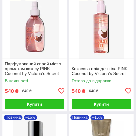
Парфумований спрей міст з
ароматом кокосу PINK
Кокосова олія для тіла PINK
Coconut by Victoria’s Secret
Coconut by Victoria’s Secret
В наявності
Готово до відправки
540
540
₴
₴
640 ₴
640 ₴
Купити
Купити
Новинка
–16%
Новинка
–15%