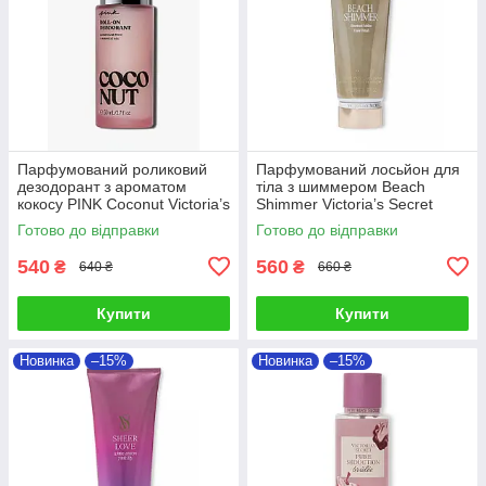
Парфумований роликовий
Парфумований лосьйон для
дезодорант з ароматом
тіла з шиммером Beach
кокосу PINK Coconut Victoria’s
Shimmer Victoria’s Secret
Secret
Готово до відправки
Готово до відправки
540
560
₴
₴
640 ₴
660 ₴
Купити
Купити
Новинка
–15%
Новинка
–15%