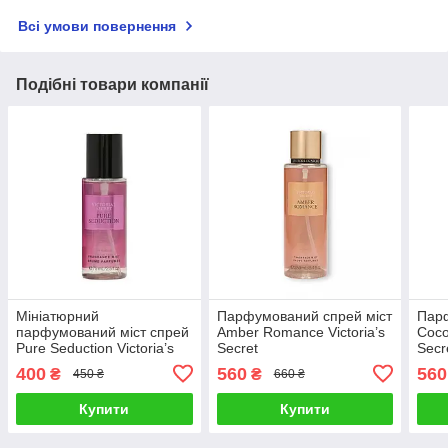
Всі умови повернення
Подібні товари компанії
Мініатюрний
Парфумований спрей міст
Парф
парфумований міст спрей
Amber Romance Victoria’s
Coco
Pure Seduction Victoria’s
Secret
Secr
Secret
400
560
560
₴
₴
450 ₴
660 ₴
Купити
Купити