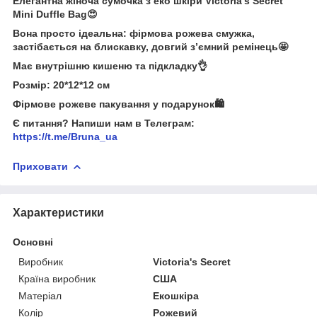
Елегантна жіноча сумочка з еко шкіри Victoria’s Secret
Mini Duffle Bag😍
Вона просто ідеальна: фірмова рожева смужка,
застібається на блискавку, довгий зʼємний ремінець🤩
Має внутрішню кишеню та підкладку👌
Розмір: 20*12*12 см
Фірмове рожеве пакування у подарунок🛍️
Є питання? Напиши нам в Телеграм:
https://t.me/Bruna_ua
Приховати
Характеристики
Основні
Виробник
Victoria's Secret
Країна виробник
США
Матеріал
Екошкіра
Колір
Рожевий