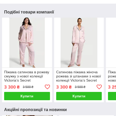
Подібні товари компанії
Піжама сатинова в рожеву
Сатинова піжама жіноча
Піжа
смужку з нової колекції
рожева зі штанами з нової
роже
Victoria’s Secret
колекції Victoria’s Secret
нової
(Вікторія Сікрет)
Secr
3 300
3 300
3 2
₴
₴
3 500 ₴
3 500 ₴
Купити
Купити
Акційні пропозиції та новинки