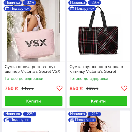
Новинка
–32%
Новинка
–29%
Подарунок
Подарунок
Cумка жіноча рожева тоут
Сумка тоут шоппер чорна в
шоппер Victoria's Secret VSX
клітинку Victoria’s Secret
Готово до відправки
Готово до відправки
750
850
₴
₴
1 100 ₴
1 200 ₴
Купити
Купити
Новинка
–22%
Новинка
–21%
Подарунок
Подарунок