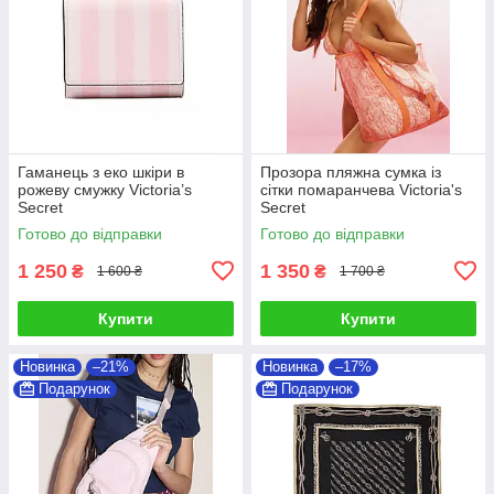
Гаманець з еко шкіри в
Прозора пляжна сумка із
рожеву смужку Victoria’s
сітки помаранчева Victoria's
Secret
Secret
Готово до відправки
Готово до відправки
1 250
1 350
₴
₴
1 600 ₴
1 700 ₴
Купити
Купити
Новинка
–21%
Новинка
–17%
Подарунок
Подарунок