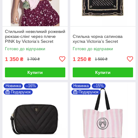
Стильний невеликий рожевий
рюкзак-слінг через плече
Стильна чорна сатинова
PINK by Victoria’s Secret
хустка Victoria’s Secret
Готово до відправки
Готово до відправки
1 350
1 250
₴
₴
1 700 ₴
1 500 ₴
Купити
Купити
Новинка
–16%
Новинка
–15%
Подарунок
Подарунок