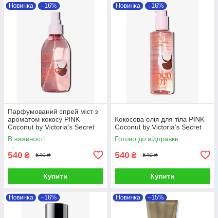
Новинка
–16%
Новинка
–16%
Парфумований спрей міст з
ароматом кокосу PINK
Кокосова олія для тіла PINK
Coconut by Victoria’s Secret
Coconut by Victoria’s Secret
В наявності
Готово до відправки
540
540
₴
₴
640 ₴
640 ₴
Купити
Купити
Новинка
–16%
Новинка
–15%