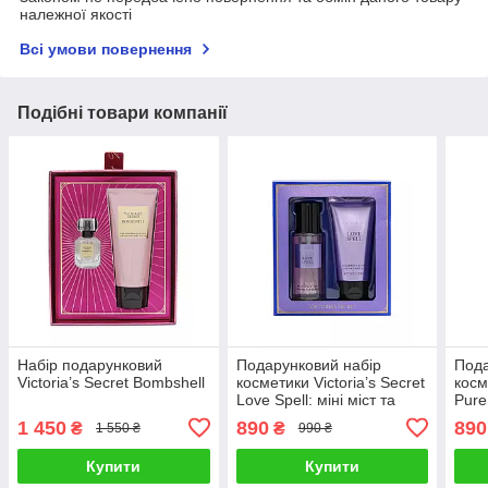
належної якості
Всі умови повернення
Подібні товари компанії
Набір подарунковий
Подарунковий набір
Пода
Victoria’s Secret Bombshell
косметики Victoria’s Secret
косм
Love Spell: міні міст та
Pure
лосьйон
та л
1 450
890
890
₴
₴
1 550 ₴
990 ₴
Купити
Купити