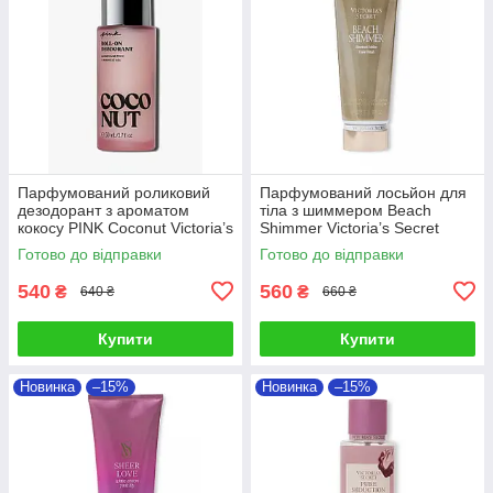
Парфумований роликовий
Парфумований лосьйон для
дезодорант з ароматом
тіла з шиммером Beach
кокосу PINK Coconut Victoria’s
Shimmer Victoria’s Secret
Secret
Готово до відправки
Готово до відправки
540
560
₴
₴
640 ₴
660 ₴
Купити
Купити
Новинка
–15%
Новинка
–15%