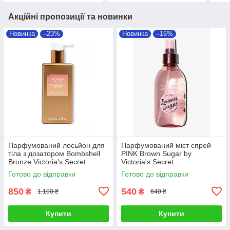
Акційні пропозиції та новинки
Новинка
–23%
Новинка
–16%
Парфумований лосьйон для
Парфумований міст спрей
тіла з дозатором Bombshell
PINK Brown Sugar by
Bronze Victoria's Secret
Victoria's Secret
Готово до відправки
Готово до відправки
850
540
₴
₴
1 100 ₴
640 ₴
Купити
Купити