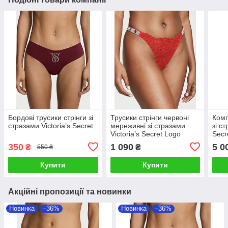
Бордові трусики стрінги зі
Трусики стрінги червоні
Комп
стразами Victoria’s Secret
мереживні зі стразами
зі ст
Victoria’s Secret Logo
Secr
Shine
Logo
350
1 090
5 0
₴
₴
550 ₴
Купити
Купити
Акційні пропозиції та новинки
Новинка
–36%
Новинка
–36%