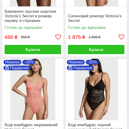
Бавовняні трусики шортики
Victoria’s Secret в рожеву
Сатиновий ромпер Victoria’s
смужку зі стразами
Secret
Готово до відправки
Готово до відправки
450
1 875
₴
₴
650 ₴
2 500 ₴
Купити
Купити
Новинка
–25%
Новинка
–25%
Подарунок
Подарунок
Боді комбідрес мереживний
Боді комбідрес чорний