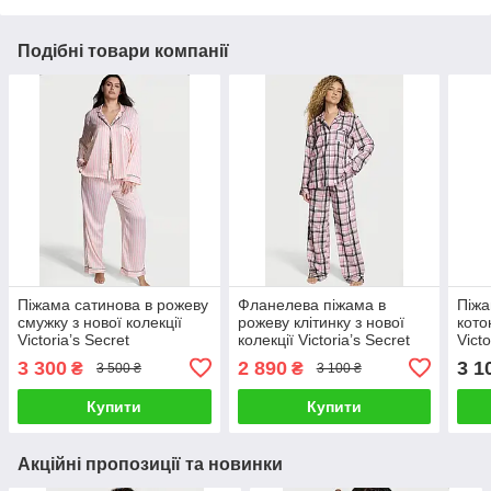
Подібні товари компанії
Піжама сатинова в рожеву
Фланелева піжама в
Піжа
смужку з нової колекції
рожеву клітинку з нової
кото
Victoria’s Secret
колекції Victoria’s Secret
Victo
3 300
2 890
3 1
₴
₴
3 500 ₴
3 100 ₴
Купити
Купити
Акційні пропозиції та новинки