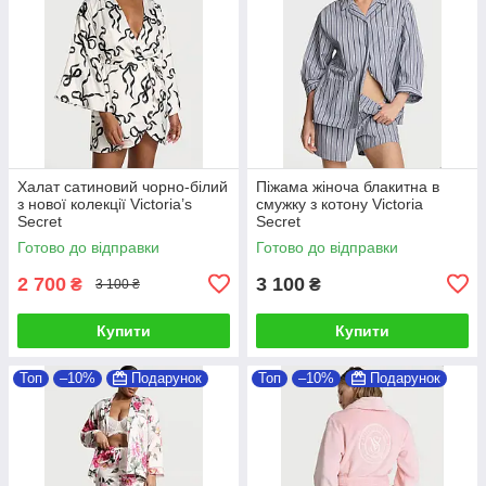
Халат сатиновий чорно-білий
Піжама жіноча блакитна в
з нової колекції Victoria’s
смужку з котону Victoria
Secret
Secret
Готово до відправки
Готово до відправки
2 700
3 100
₴
₴
3 100 ₴
Купити
Купити
Топ
–10%
Подарунок
Топ
–10%
Подарунок