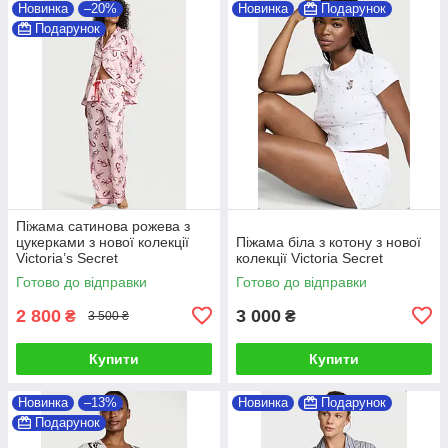
Новинка
–20%
Новинка
Подарунок
Подарунок
Піжама сатинова рожева з
цукерками з нової колекції
Піжама біла з котону з нової
Victoria’s Secret
колекції Victoria Secret
Готово до відправки
Готово до відправки
2 800
3 000
₴
₴
3 500 ₴
Купити
Купити
Новинка
–13%
Новинка
Подарунок
Подарунок