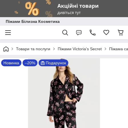
Піжами Білизна Косметика
Товари та послуги
Піжами Victoria's Secret
Піжама сат
Новинка
–20%
Подарунок