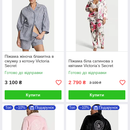
Піжама жіноча блакитна в
смужку з котону Victoria
Піжама біла сатинова з
Secret
квітами Victoria’s Secret
Готово до відправки
Готово до відправки
3 100
2 790
₴
₴
3 100 ₴
Купити
Купити
Топ
–10%
Подарунок
Топ
–10%
Подарунок