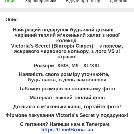
Опис
Характеристики
Відгуки про товар
Доставка
Опис
Найкращий подарунок будь-якій дівчині:
чарівний теплий м‘якенький халат з нової
колекції
Victoria’s Secret (Вікторія Сікрет) з поясом,
яскравого червоного кольору, з лого VS зі
стразів!
Розміри: XS/S, M/L, XL/XXL
Наявність свого розміру уточнюйте,
будь ласка, в день замовлення
Таблиця розмірів на останньому фото
Матеріал: ніжний теплий фліс
До нього є мʼякеньки капці, гортайте фото!
Фірмове пакування Victoria’s Secret у подарунок!
Є питання? Напиши нам в Телеграм:
https://t.me/Bruna_ua