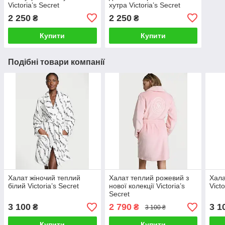
Victoria’s Secret
хутра Victoria’s Secret
2 250
2 250
₴
₴
Купити
Купити
Подібні товари компанії
Халат жіночий теплий
Халат теплий рожевий з
Хала
білий Victoria’s Secret
нової колекції Victoria’s
Victo
Secret
3 100
2 790
3 1
₴
₴
3 100 ₴
Купити
Купити