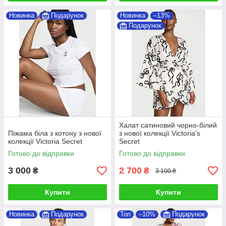
Новинка
Подарунок
Новинка
–13%
Подарунок
Халат сатиновий чорно-білий
Піжама біла з котону з нової
з нової колекції Victoria’s
колекції Victoria Secret
Secret
Готово до відправки
Готово до відправки
3 000
2 700
₴
₴
3 100 ₴
Купити
Купити
Новинка
Подарунок
Топ
–10%
Подарунок