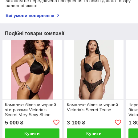
Законом не передбачено повернення та обмін даного товару
належної якості
Всі умови повернення
Подібні товари компанії
Комплект білизни чорний
Комплект білизни чорний
Черв
зі стразами Victoria’s
Victoria’s Secret Tease
біли
Secret Very Sexy Shine
Victo
Logo Strap
пода
5 000
3 100
1 8
₴
₴
Купити
Купити