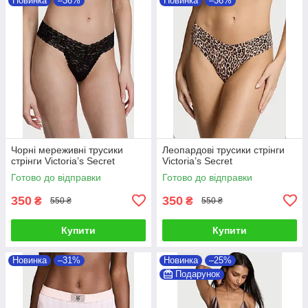
Новинка
–36%
Новинка
–36%
Чорні мереживні трусики
Леопардові трусики стрінги
стрінги Victoria’s Secret
Victoria’s Secret
Готово до відправки
Готово до відправки
350
350
₴
₴
550 ₴
550 ₴
Купити
Купити
Новинка
–31%
Новинка
–25%
Подарунок