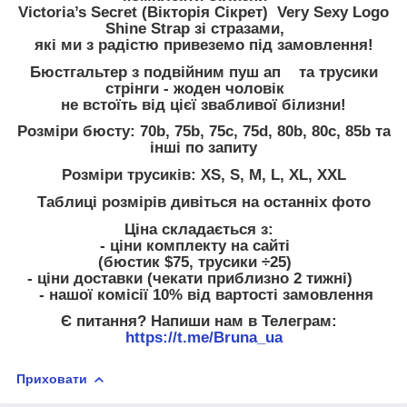
Victoria’s Secret (Вікторія Сікрет) Very Sexy Logo
Shine Strap зі стразами,
які ми з радістю привеземо під замовлення!
Бюстгальтер з подвійним пуш ап та трусики
стрінги - жоден чоловік
не встоїть від цієї звабливої білизни!
Розміри бюсту: 70b, 75b, 75c, 75d, 80b, 80c, 85b та
інші по запиту
Розміри трусиків: XS, S, M, L, XL, XXL
Таблиці розмірів дивіться на останніх фото
Ціна складається з:
- ціни комплекту на сайті
(бюстик $75, трусики ÷25)
- ціни доставки (чекати приблизно 2 тижні)
- нашої комісії 10% від вартості замовлення
Є питання? Напиши нам в Телеграм:
https://t.me/Bruna_ua
Приховати