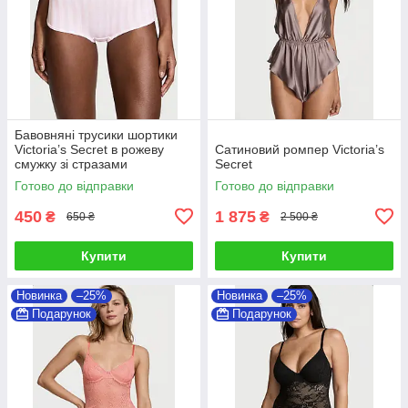
Бавовняні трусики шортики
Victoria’s Secret в рожеву
Сатиновий ромпер Victoria’s
смужку зі стразами
Secret
Готово до відправки
Готово до відправки
450
1 875
₴
₴
650 ₴
2 500 ₴
Купити
Купити
Новинка
–25%
Новинка
–25%
Подарунок
Подарунок