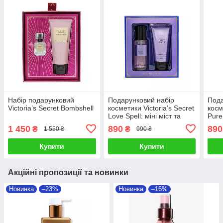
Набір подарунковий
Подарунковий набір
Пода
Victoria’s Secret Bombshell
косметики Victoria’s Secret
косм
Love Spell: міні міст та
Pure
лосьйон
та л
1 450
890
890
₴
₴
1 550 ₴
990 ₴
Купити
Купити
Акційні пропозиції та новинки
Новинка
–23%
Новинка
–16%