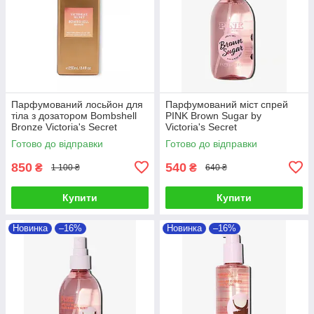
Парфумований лосьйон для
Парфумований міст спрей
тіла з дозатором Bombshell
PINK Brown Sugar by
Bronze Victoria's Secret
Victoria's Secret
Готово до відправки
Готово до відправки
850
540
₴
₴
1 100 ₴
640 ₴
Купити
Купити
Новинка
–16%
Новинка
–16%