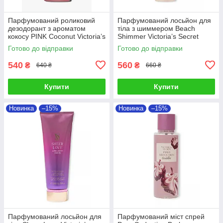
Парфумований роликовий
Парфумований лосьйон для
дезодорант з ароматом
тіла з шиммером Beach
кокосу PINK Coconut Victoria’s
Shimmer Victoria’s Secret
Secret
Готово до відправки
Готово до відправки
540
560
₴
₴
640 ₴
660 ₴
Купити
Купити
Новинка
–15%
Новинка
–15%
Парфумований лосьйон для
Парфумований міст спрей