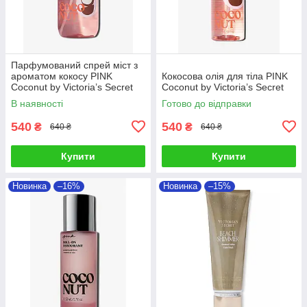
Парфумований спрей міст з
ароматом кокосу PINK
Кокосова олія для тіла PINK
Coconut by Victoria’s Secret
Coconut by Victoria’s Secret
В наявності
Готово до відправки
540
540
₴
₴
640 ₴
640 ₴
Купити
Купити
Новинка
–16%
Новинка
–15%