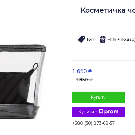
Косметичка чор
Топ
–11%
1 650 ₴
1 850 ₴
Купити
Купити з
+380 (50) 873-68-57