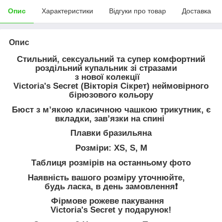
Опис
Характеристики
Відгуки про товар
Доставка
Опис
Стильний, сексуальний та супер комфортний
роздільний купальник зі стразами
з нової колекції
Victoria's Secret (Вікторія Сікрет) неймовірного
бірюзового кольору
Бюст з мʼякою класичною чашкою трикутник, є
вкладки, завʼязки на спині
Плавки бразильяна
Розміри: XS, S, M
Таблиця розмірів на останньому фото
Наявність вашого розміру уточнюйте,
будь ласка, в день замовлення❗️
Фірмове рожеве пакування
Victoria's Secret у подарунок!