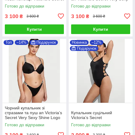
Logo Shine Strap
Готово до відправки
Готово до відправки
3 100
3 100
₴
₴
3 600 ₴
3 600 ₴
Купити
Купити
Топ
–14%
Подарунок
Новинка
–12%
Подарунок
Чорний купальник зі
стразами та пуш ап Victoria’s
Купальник суцільний
Secret Very Sexy Shine Logo
Victoria’s Secret
Strap
Готово до відправки
Готово до відправки
3 100
2 900