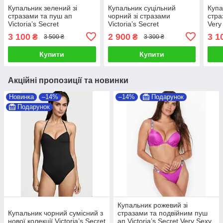
Купальник зелений зі
Купальник суцільний
Купа
стразами та пуш ап
чорний зі стразами
стра
Victoria’s Secret
Victoria’s Secret
Very
3 100
2 900
3 1
₴
₴
3 500 ₴
3 300 ₴
Купити
Купити
Акційні пропозиції та новинки
Новинка
–14%
–14%
Подарунок
Подарунок
Купальник рожевий зі
Купальник чорний сумісний з
стразами та подвійним пуш
нової колекції Victoria’s Secret
ап Victoria’s Secret Very Sexy