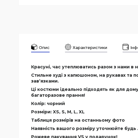
Опис
Характеристики
Інф
Красуні, час утеплюватись разом з нами в ні
Стильне худі з капюшоном, на рукавах та п
завʼязками.
Ці костюми ідеально підходять як для дому
багаторазове прання!
Колір: чорний
Розміри: XS, S, M, L, XL
Таблиця розмірів на останньому фото
Наявність вашого розміру уточнюйте будь
Рожеве пакування VS у подарунок!