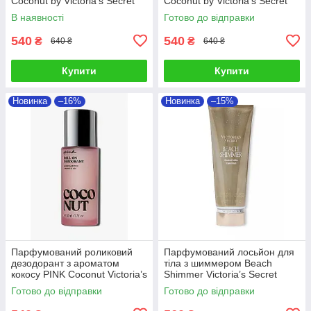
Coconut by Victoria’s Secret
Coconut by Victoria’s Secret
В наявності
Готово до відправки
540
540
₴
₴
640 ₴
640 ₴
Купити
Купити
Новинка
–16%
Новинка
–15%
Парфумований роликовий
Парфумований лосьйон для
дезодорант з ароматом
тіла з шиммером Beach
кокосу PINK Coconut Victoria’s
Shimmer Victoria’s Secret
Secret
Готово до відправки
Готово до відправки