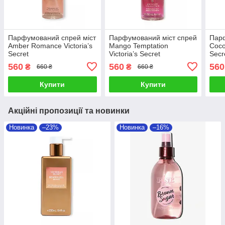
Парфумований спрей міст
Парфумований міст спрей
Парф
Amber Romance Victoria’s
Mango Temptation
Coco
Secret
Victoria’s Secret
Secr
560
560
560
₴
₴
660 ₴
660 ₴
Купити
Купити
Акційні пропозиції та новинки
Новинка
–23%
Новинка
–16%