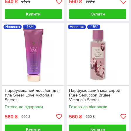
540
560
₴
₴
640 ₴
660 ₴
Купити
Купити
Новинка
–15%
Новинка
–15%
Парфумований лосьйон для
Парфумований міст спрей
тіла Sheer Love Victoria’s
Pure Seduction Brulee
Secret
Victoria’s Secret
Готово до відправки
Готово до відправки
560
560
₴
₴
660 ₴
660 ₴
Купити
Купити