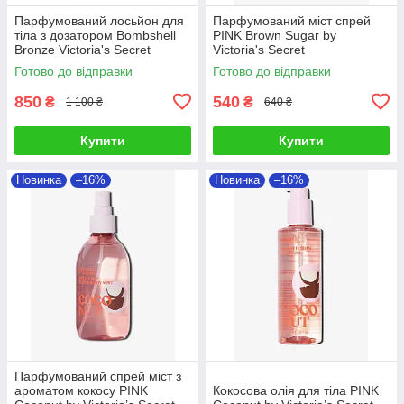
Парфумований лосьйон для
Парфумований міст спрей
тіла з дозатором Bombshell
PINK Brown Sugar by
Bronze Victoria's Secret
Victoria's Secret
Готово до відправки
Готово до відправки
850
540
₴
₴
1 100 ₴
640 ₴
Купити
Купити
Новинка
–16%
Новинка
–16%
Парфумований спрей міст з
ароматом кокосу PINK
Кокосова олія для тіла PINK