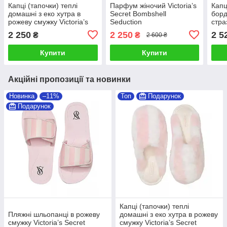
Капці (тапочки) теплі
Парфум жіночий Victoria’s
Капц
домашні з еко хутра в
Secret Bombshell
борд
рожеву смужку Victoria’s
Seduction
стра
Secret
2 250
2 250
2 5
₴
₴
2 600 ₴
Купити
Купити
Акційні пропозиції та новинки
Новинка
–11%
Топ
Подарунок
Подарунок
Капці (тапочки) теплі
Пляжні шльопанці в рожеву
домашні з еко хутра в рожеву
смужку Victoria’s Secret
смужку Victoria’s Secret