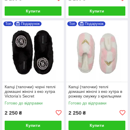
Купити
Купити
Топ
Подарунок
Топ
Подарунок
Капці (тапочки) чорні теплі
Капці (тапочки) теплі
домашні жіночі з еко хутра
домашні жіночі з еко хутра в
Victoria’s Secret
рожеву смужку з крильцями
Victoria’s Secret
Готово до відправки
Готово до відправки
2 250
2 250
₴
₴
Купити
Купити