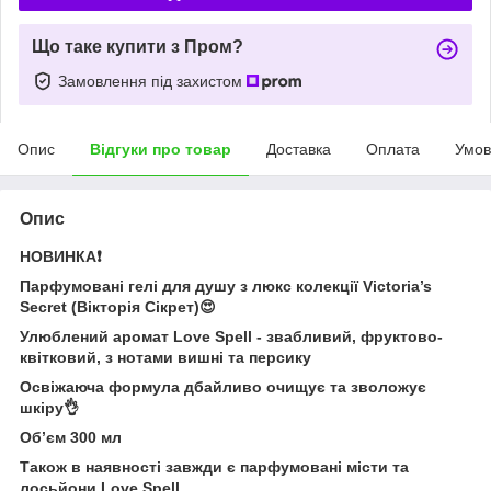
Що таке купити з Пром?
Замовлення під захистом
Опис
Відгуки про товар
Доставка
Оплата
Умов
Опис
НОВИНКА❗️
Парфумовані гелі для душу з люкс колекції Victoria’s
Secret (Вікторія Сікрет)😍
Улюблений аромат Love Spell - звабливий, фруктово-
квітковий, з нотами вишні та персику
Освіжаюча формула дбайливо очищує та зволожує
шкіру👌
Обʼєм 300 мл
Також в наявності завжди є парфумовані місти та
лосьйони Love Spell