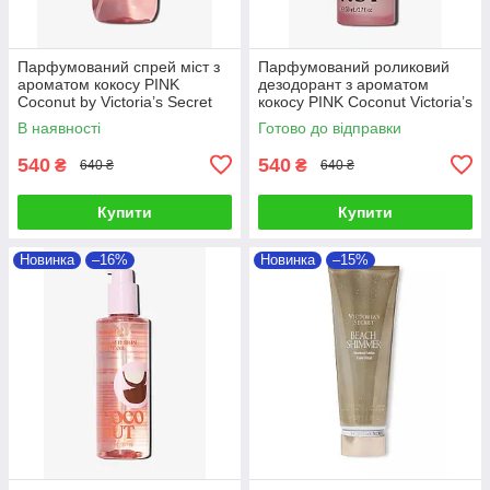
Парфумований спрей міст з
Парфумований роликовий
ароматом кокосу PINK
дезодорант з ароматом
Coconut by Victoria’s Secret
кокосу PINK Coconut Victoria’s
Secret
В наявності
Готово до відправки
540
540
₴
₴
640 ₴
640 ₴
Купити
Купити
Новинка
–16%
Новинка
–15%