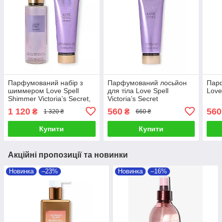
Парфумований набір з
Парфумований лосьйон
Парф
шиммером Love Spell
для тіла Love Spell
Love 
Shimmer Victoria’s Secret,
Victoria’s Secret
міст спрей та лосьйон
1 120
560
560
₴
₴
1 320 ₴
660 ₴
Купити
Купити
Акційні пропозиції та новинки
Новинка
–23%
Новинка
–16%