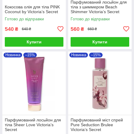
Парфумований лосьйон для
Кокосова олія для тіла PINK
тіла з шиммером Beach
Coconut by Victoria’s Secret
Shimmer Victoria’s Secret
Готово до відправки
Готово до відправки
540
560
₴
₴
640 ₴
660 ₴
Купити
Купити
Новинка
–15%
Новинка
–15%
Парфумований лосьйон для
Парфумований міст спрей
тіла Sheer Love Victoria’s
Pure Seduction Brulee
Secret
Victoria’s Secret