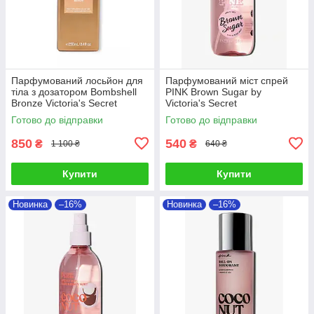
Парфумований лосьйон для
Парфумований міст спрей
тіла з дозатором Bombshell
PINK Brown Sugar by
Bronze Victoria's Secret
Victoria's Secret
Готово до відправки
Готово до відправки
850
540
₴
₴
1 100 ₴
640 ₴
Купити
Купити
Новинка
–16%
Новинка
–16%