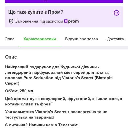
Що таке купити з Пром?
Замовлення під захистом
Опис
Характеристики
Відгуки про товар
Доставка
Опис
Найкращий подарунок для будь-якої дівчини -
легендарний парфумований міст спрей для тіла та
волосся Pure Seduction від Victoria’s Secret (Вікторія
Сікрет)
Об’єм: 250 мл
Цей аромат дуже популярний, фруктовий, з кислинкою, з
нотами сливи та фрезії
Уся косметика Victoria’s Secret гіпоалергенна та не
тестується на тваринах!
Є питання? Напиши нам в Телеграм: