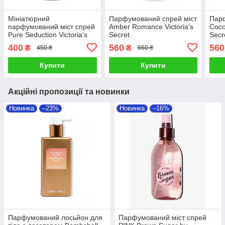
Мініатюрний
Парфумований спрей міст
Парф
парфумований міст спрей
Amber Romance Victoria’s
Coco
Pure Seduction Victoria’s
Secret
Secr
Secret
400
560
560
₴
₴
450 ₴
660 ₴
Купити
Купити
Акційні пропозиції та новинки
Новинка
–23%
Новинка
–16%
Парфумований лосьйон для
Парфумований міст спрей