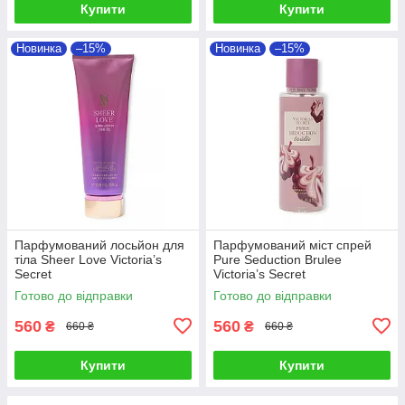
Купити
Купити
Новинка
–15%
Новинка
–15%
Парфумований лосьйон для
Парфумований міст спрей
тіла Sheer Love Victoria’s
Pure Seduction Brulee
Secret
Victoria’s Secret
Готово до відправки
Готово до відправки
560
560
₴
₴
660 ₴
660 ₴
Купити
Купити