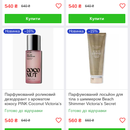
540
540
₴
₴
640 ₴
640 ₴
Купити
Купити
Новинка
–16%
Новинка
–15%
Парфумований роликовий
Парфумований лосьйон для
дезодорант з ароматом
тіла з шиммером Beach
кокосу PINK Coconut Victoria’s
Shimmer Victoria’s Secret
Secret
Готово до відправки
Готово до відправки
540
560
₴
₴
640 ₴
660 ₴