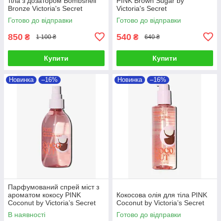
тіла з дозатором Bombshell
PINK Brown Sugar by
Bronze Victoria's Secret
Victoria's Secret
Готово до відправки
Готово до відправки
850
540
₴
₴
1 100 ₴
640 ₴
Купити
Купити
Новинка
–16%
Новинка
–16%
Парфумований спрей міст з
ароматом кокосу PINK
Кокосова олія для тіла PINK
Coconut by Victoria’s Secret
Coconut by Victoria’s Secret
В наявності
Готово до відправки