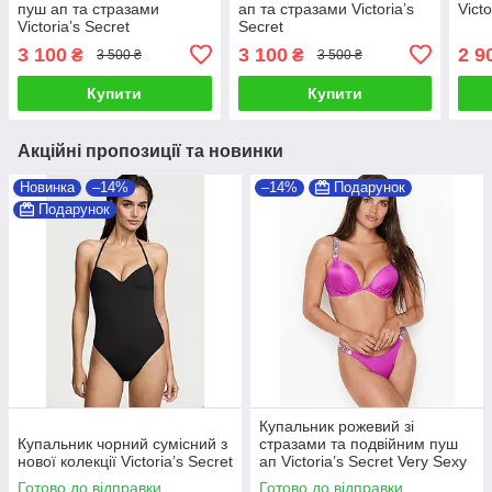
пуш ап та стразами
ап та стразами Victoria’s
Victo
Victoria’s Secret
Secret
3 100
3 100
2 9
₴
₴
3 500 ₴
3 500 ₴
Купити
Купити
Акційні пропозиції та новинки
Новинка
–14%
–14%
Подарунок
Подарунок
Купальник рожевий зі
Купальник чорний сумісний з
стразами та подвійним пуш
нової колекції Victoria’s Secret
ап Victoria’s Secret Very Sexy
Logo Shine Strap
Готово до відправки
Готово до відправки