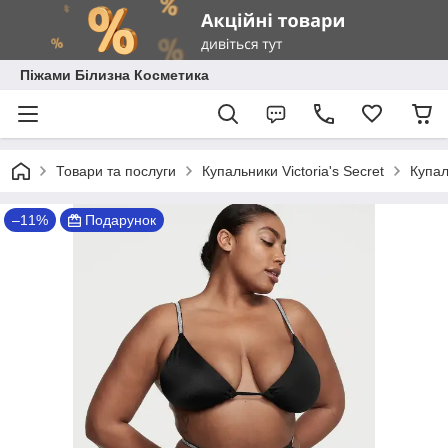
Піжами Білизна Косметика
Товари та послуги
Купальники Victoria's Secret
Купал
–11%
Подарунок