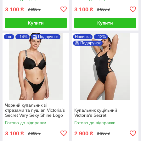
3 100
3 100
₴
₴
3 600 ₴
3 600 ₴
Купити
Купити
Топ
–14%
Подарунок
Новинка
–12%
Подарунок
Чорний купальник зі
стразами та пуш ап Victoria’s
Купальник суцільний
Secret Very Sexy Shine Logo
Victoria’s Secret
Strap
Готово до відправки
Готово до відправки
3 100
2 900
₴
₴
3 600 ₴
3 300 ₴