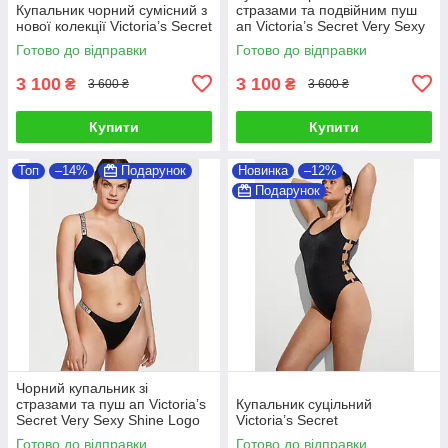
Купальник чорний сумісний з
стразами та подвійним пуш
нової колекції Victoria’s Secret
ап Victoria’s Secret Very Sexy
Logo Shine Strap
Готово до відправки
Готово до відправки
3 100
3 100
₴
₴
3 600 ₴
3 600 ₴
Купити
Купити
Топ
–14%
Подарунок
Новинка
–12%
Подарунок
Чорний купальник зі
стразами та пуш ап Victoria’s
Купальник суцільний
Secret Very Sexy Shine Logo
Victoria’s Secret
Strap
Готово до відправки
Готово до відправки