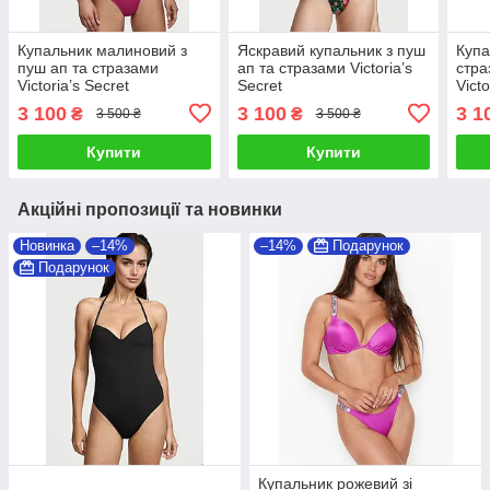
Купальник малиновий з
Яскравий купальник з пуш
Купа
пуш ап та стразами
ап та стразами Victoria’s
стра
Victoria’s Secret
Secret
Victo
3 100
3 100
3 1
₴
₴
3 500 ₴
3 500 ₴
Купити
Купити
Акційні пропозиції та новинки
Новинка
–14%
–14%
Подарунок
Подарунок
Купальник рожевий зі