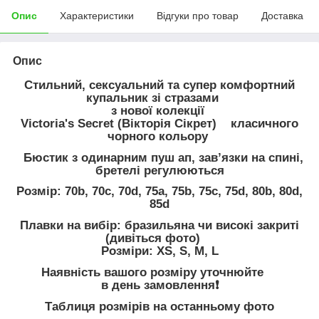
Опис
Характеристики
Відгуки про товар
Доставка
Опис
Стильний, сексуальний та супер комфортний
купальник зі стразами
з нової колекції
Victoria's Secret (Вікторія Сікрет) класичного
чорного кольору
Бюстик з одинарним пуш ап, завʼязки на спині,
бретелі регулюються
Розмір: 70b, 70c, 70d, 75a, 75b, 75c, 75d, 80b, 80d,
85d
Плавки на вибір: бразильяна чи високі закриті
(дивіться фото)
Розміри: XS, S, M, L
Наявність вашого розміру уточнюйте
в день замовлення❗️
Таблиця розмірів на останньому фото