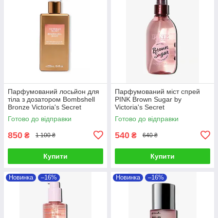
Парфумований лосьйон для
Парфумований міст спрей
тіла з дозатором Bombshell
PINK Brown Sugar by
Bronze Victoria's Secret
Victoria's Secret
Готово до відправки
Готово до відправки
850
540
₴
₴
1 100 ₴
640 ₴
Купити
Купити
Новинка
–16%
Новинка
–16%