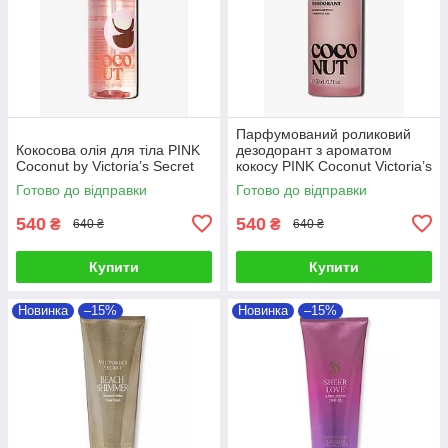
Парфумований роликовий
Кокосова олія для тіла PINK
дезодорант з ароматом
Coconut by Victoria’s Secret
кокосу PINK Coconut Victoria’s
Secret
Готово до відправки
Готово до відправки
540
540
₴
₴
640 ₴
640 ₴
Купити
Купити
Новинка
–15%
Новинка
–15%