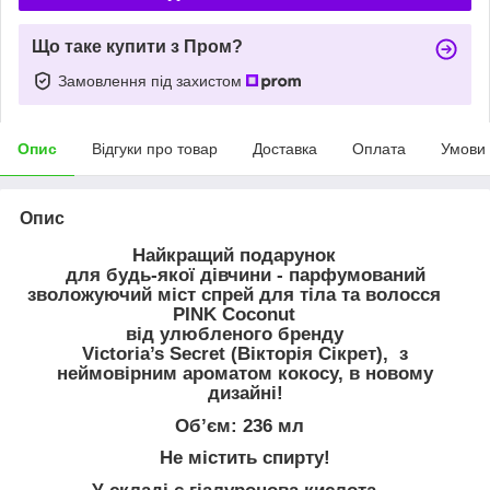
Що таке купити з Пром?
Замовлення під захистом
Опис
Відгуки про товар
Доставка
Оплата
Умови
Опис
Найкращий подарунок
для будь-якої дівчини - парфумований
зволожуючий міст спрей для тіла та волосся
PINK Coconut
від улюбленого бренду
Victoria’s Secret (Вікторія Сікрет), з
неймовірним ароматом кокосу, в новому
дизайні!
Об’єм: 236 мл
Не містить спирту!