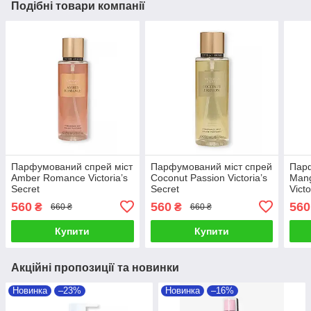
Подібні товари компанії
Парфумований спрей міст
Парфумований міст спрей
Парф
Amber Romance Victoria’s
Coconut Passion Victoria’s
Mang
Secret
Secret
Victo
560
560
560
₴
₴
660 ₴
660 ₴
Купити
Купити
Акційні пропозиції та новинки
Новинка
–23%
Новинка
–16%