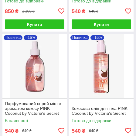
Готово до відправки
Готово до відправки
850
540
₴
₴
1 100 ₴
640 ₴
Купити
Купити
Новинка
–16%
Новинка
–16%
Парфумований спрей міст з
ароматом кокосу PINK
Кокосова олія для тіла PINK
Coconut by Victoria’s Secret
Coconut by Victoria’s Secret
В наявності
Готово до відправки
540
540
₴
₴
640 ₴
640 ₴