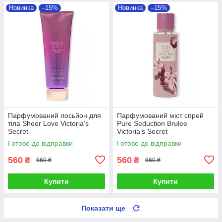
Новинка
–15%
Новинка
–15%
Парфумований лосьйон для
Парфумований міст спрей
тіла Sheer Love Victoria’s
Pure Seduction Brulee
Secret
Victoria’s Secret
Готово до відправки
Готово до відправки
560
560
₴
₴
660 ₴
660 ₴
Купити
Купити
Показати ще