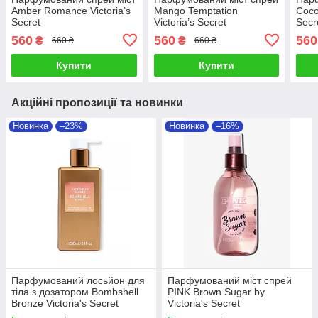
Amber Romance Victoria’s
Mango Temptation
Coco
Secret
Victoria’s Secret
Secr
560
560
560
₴
₴
660 ₴
660 ₴
Купити
Купити
Акційні пропозиції та новинки
Новинка
–23%
Новинка
–16%
Парфумований лосьйон для
Парфумований міст спрей
тіла з дозатором Bombshell
PINK Brown Sugar by
Bronze Victoria's Secret
Victoria's Secret