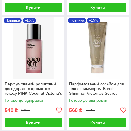
Купити
Купити
Новинка
–16%
Новинка
–15%
Парфумований роликовий
Парфумований лосьйон для
дезодорант з ароматом
тіла з шиммером Beach
кокосу PINK Coconut Victoria’s
Shimmer Victoria’s Secret
Secret
Готово до відправки
Готово до відправки
540
560
₴
₴
640 ₴
660 ₴
Купити
Купити