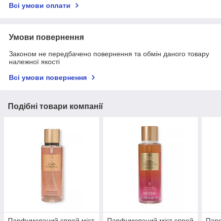
Всі умови оплати
Умови повернення
Законом не передбачено повернення та обмін даного товару
належної якості
Всі умови повернення
Подібні товари компанії
Парфумований спрей міст
Парфумований міст спрей
Парф