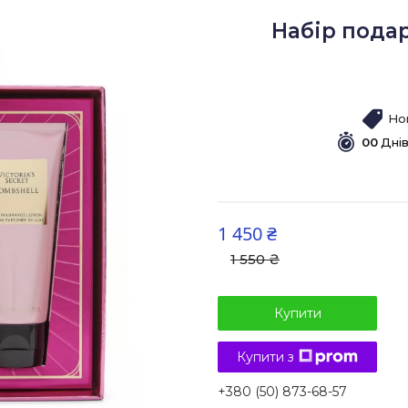
Набір подар
Но
0
0
Дні
1 450 ₴
1 550 ₴
Купити
Купити з
+380 (50) 873-68-57