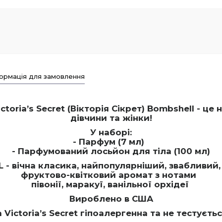
ормація для замовлення
oria’s Secret (Вікторія Сікрет) Bombshell - ц
дівчини та жінки!
У наборі:
- Парфум (7 мл)
- Парфумований лосьйон для тіла (100 мл)
 - вічна класика, найпопулярніший, звабливий,
фруктово-квітковий аромат з нотами
півонії, маракуї, ванільної орхідеї
Вироблено в США
Victoria’s Secret гіпоалергенна та не тестуєть