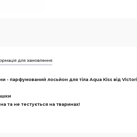
ормація для замовлення
- парфумований лосьйон для тіла Aqua Kiss від Victoria’
машки
нна та не тестується на тваринах!