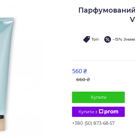
Парфумований 
V
Топ
–15%
560 ₴
660 ₴
Купити
Купити з
+380 (50) 873-68-57