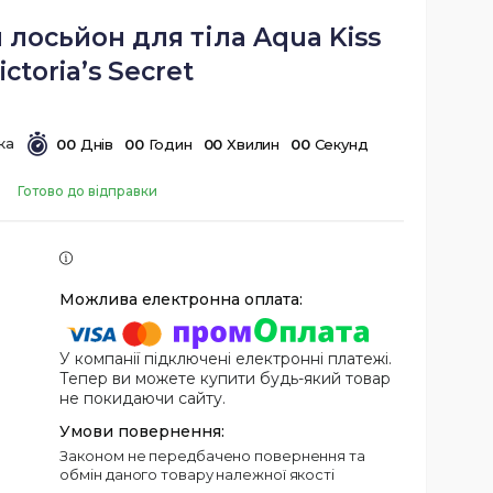
лосьйон для тіла Aqua Kiss
ictoria’s Secret
0
0
Днів
0
0
Годин
0
0
Хвилин
0
0
Секунд
Готово до відправки
У компанії підключені електронні платежі.
Тепер ви можете купити будь-який товар
не покидаючи сайту.
Законом не передбачено повернення та
обмін даного товару належної якості