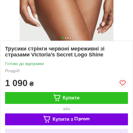
Трусики стрінги червоні мереживні зі
стразами Victoria’s Secret Logo Shine
Готово до відправки
Роздріб
1 090
₴
Купити
або
Купити з