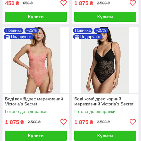
450
1 875
₴
₴
650 ₴
2 500 ₴
Купити
Купити
Новинка
–25%
Новинка
–25%
Подарунок
Подарунок
Боді комбідрес мереживний
Боді комбідрес чорний
Victoria’s Secret
мереживний Victoria’s Secret
Готово до відправки
Готово до відправки
1 875
1 875
₴
₴
2 500 ₴
2 500 ₴
Купити
Купити