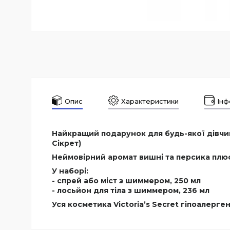
Опис
Характеристики
Інф
Найкращий подарунок для будь-якої дівчини
Сікрет)
Неймовірний аромат вишні та персика плюс
У наборі:
- спрей або міст з шиммером, 250 мл
- лосьйон для тіла з шиммером, 236 мл
Уся косметика Victoria’s Secret гіпоалерге