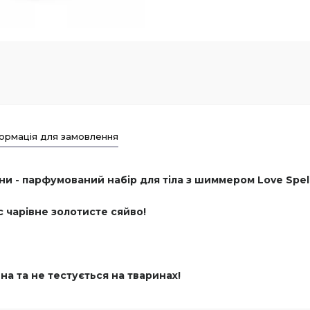
ормація для замовлення
 - парфумований набір для тіла з шиммером Love Spell S
 чарівне золотисте сяйво!
нна та не тестується на тваринах!