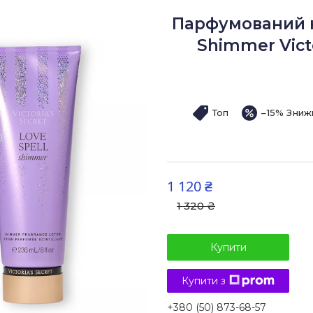
Парфумований н
Shimmer Victo
Топ
–15%
1 120 ₴
1 320 ₴
Купити
Купити з
+380 (50) 873-68-57