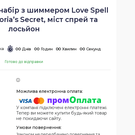
абір з шиммером Love Spell
ria’s Secret, міст спрей та
лосьйон
0
0
Днів
0
0
Годин
0
0
Хвилин
0
0
Секунд
Готово до відправки
У компанії підключені електронні платежі.
Тепер ви можете купити будь-який товар
не покидаючи сайту.
Законом не передбачено повернення та